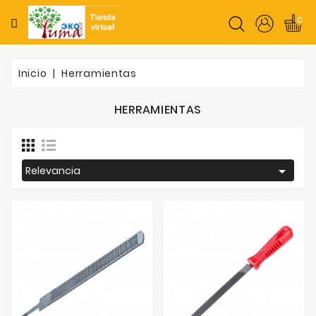
CATEGORÍA
0
Inicio
Inicio
Herramientas
Plantas
HERRAMIENTAS
Semillas
Herramientas

Relevancia
Insumos